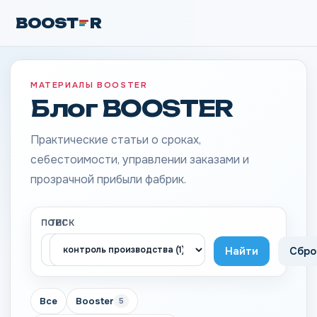
BOOST
R
МАТЕРИАЛЫ BOOSTER
Блог BOOSTER
Практические статьи о сроках,
себестоимости, управлении заказами и
прозрачной прибыли фабрик.
ПОИСК
ТЕГ
Найти
Сбро
Все
Booster
5