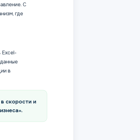
авление. С
низм, где
 Excel-
 данные
ии в
 в скорости и
изнеса».