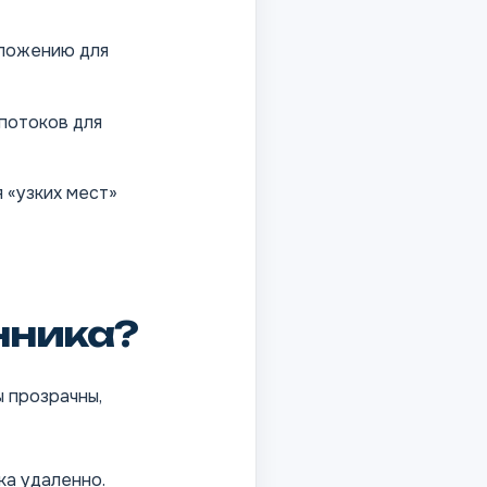
иложению для
потоков для
 «узких мест»
нника?
 прозрачны,
ка удаленно.