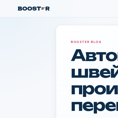
BOOST
R
BOOSTER BLOG
Авто
швей
прои
пере