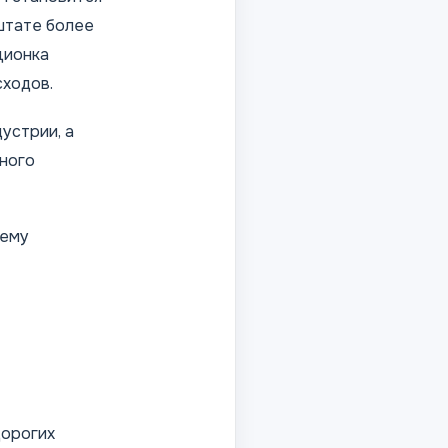
 штате более
ционка
сходов.
устрии, а
вного
тему
дорогих