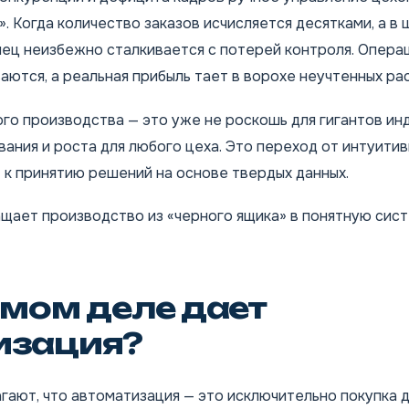
. Когда количество заказов исчисляется десятками, а в
лец неизбежно сталкивается с потерей контроля. Опера
ваются, а реальная прибыль тает в ворохе неучтенных ра
о производства — это уже не роскошь для гигантов инд
ания и роста для любого цеха. Это переход от интуити
 к принятию решений на основе твердых данных.
щает производство из «черного ящика» в понятную сис
амом деле дает
изация?
гают, что автоматизация — это исключительно покупка 