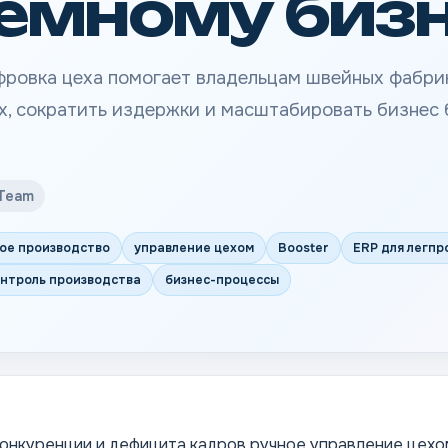
емному биз
фровка цеха помогает владельцам швейных фабри
х, сократить издержки и масштабировать бизнес 
 Team
ое производство
управление цехом
Booster
ERP для легпр
нтроль производства
бизнес-процессы
конкуренции и дефицита кадров ручное управление цехо