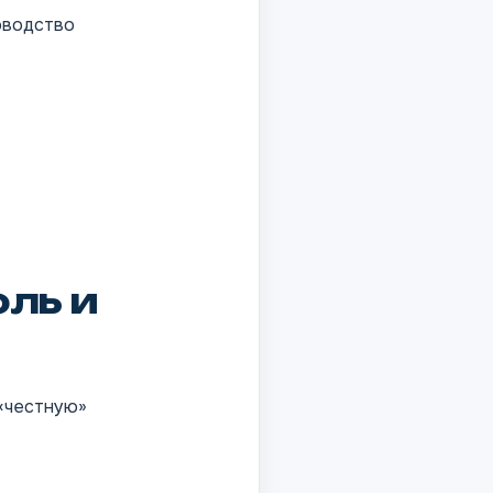
оводство
ль и
«честную»