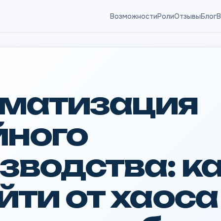
Возможности
Роли
Отзывы
Блог
B
матизация
ного
зводства: к
йти от хаоса