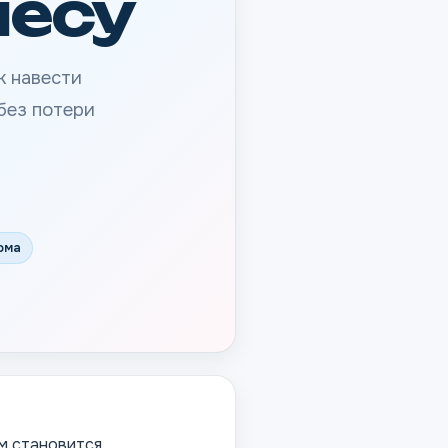
несу
к навести
без потери
ома
м становится