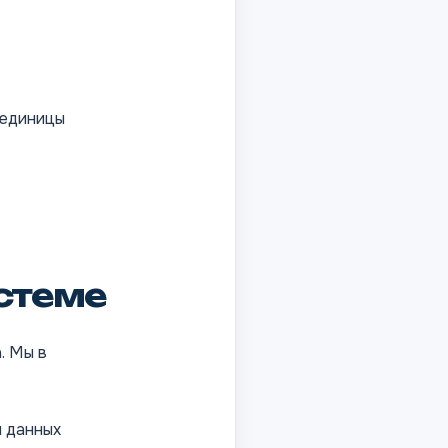
 единицы
истеме
. Мы в
и данных