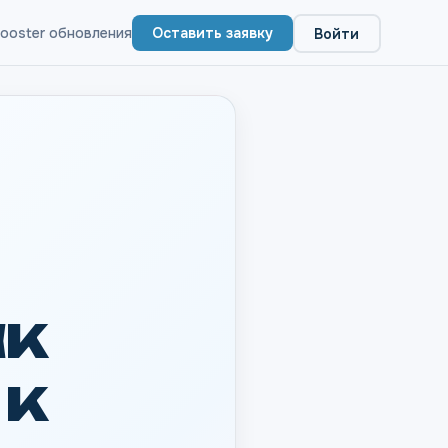
ooster обновления
Оставить заявку
Войти
ак
 к