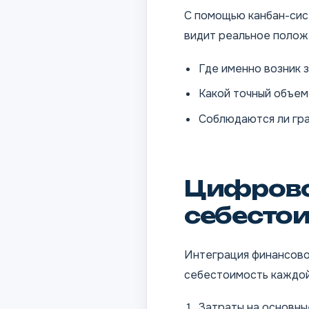
С помощью канбан-сист
видит реальное полож
Где именно возник 
Какой точный объем
Соблюдаются ли гра
Цифрово
себесто
Интеграция финансово
себестоимость каждой
Затраты на основны