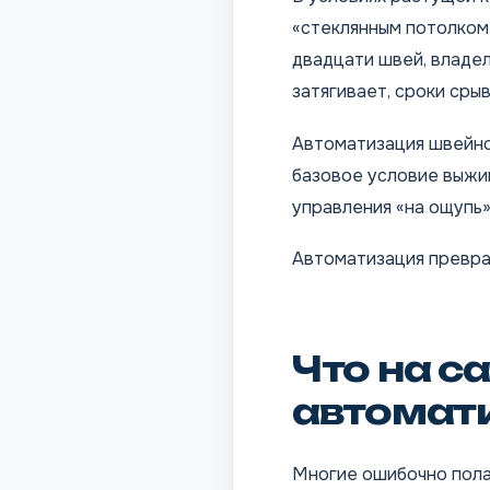
«стеклянным потолком»
двадцати швей, владе
затягивает, сроки сры
Автоматизация швейног
базовое условие выжив
управления «на ощупь»
Автоматизация превра
Что на с
автомат
Многие ошибочно пола